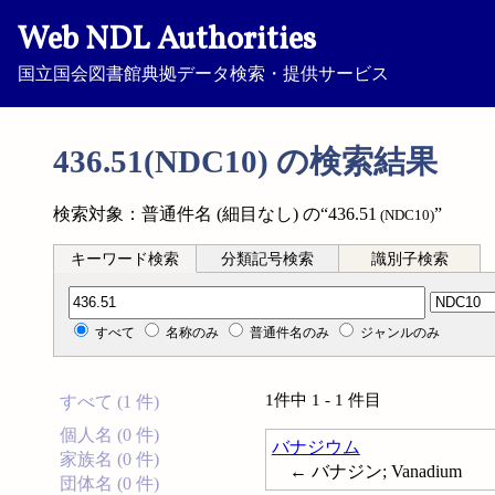
Web NDL Authorities
国立国会図書館典拠データ検索・提供サービス
436.51(NDC10) の検索結果
検索対象：普通件名 (細目なし) の“436.51
”
(NDC10)
キーワード検索
分類記号検索
識別子検索
分類記号検索
すべて
名称のみ
普通件名のみ
ジャンルのみ
1件中 1 - 1 件目
すべて (1 件)
個人名 (0 件)
バナジウム
家族名 (0 件)
← バナジン; Vanadium
団体名 (0 件)