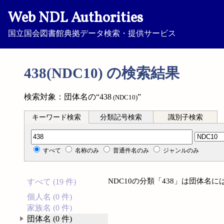
Web NDL Authorities
国立国会図書館典拠データ検索・提供サービス
438(NDC10) の検索結果
検索対象：団体名の“438
”
(NDC10)
キーワード検索
分類記号検索
識別子検索
分類記号検索
すべて
名称のみ
普通件名のみ
ジャンルのみ
NDC10の分類「438」は団体名
すべて (19 件)
個人名 (0 件)
家族名 (0 件)
団体名 (0 件)