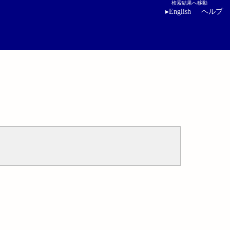
検索結果へ移動
▸
English
ヘルプ