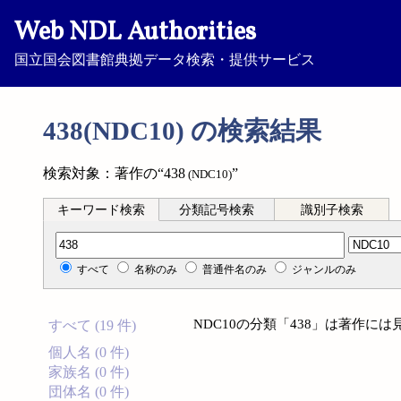
Web NDL Authorities
国立国会図書館典拠データ検索・提供サービス
438(NDC10) の検索結果
検索対象：著作の“438
”
(NDC10)
キーワード検索
分類記号検索
識別子検索
分類記号検索
すべて
名称のみ
普通件名のみ
ジャンルのみ
NDC10の分類「438」は著作に
すべて (19 件)
個人名 (0 件)
家族名 (0 件)
団体名 (0 件)