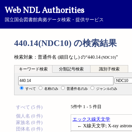
Web NDL Authorities
国立国会図書館典拠データ検索・提供サービス
440.14(NDC10) の検索結果
検索対象：普通件名 (細目なし) の“440.14
”
(NDC10)
キーワード検索
分類記号検索
識別子検索
分類記号検索
すべて
名称のみ
普通件名のみ
ジャンルのみ
5件中 1 - 5 件目
すべて (5 件)
個人名 (0 件)
エックス線天文学
家族名 (0 件)
← X線天文学; X-ray astron
団体名 (0 件)