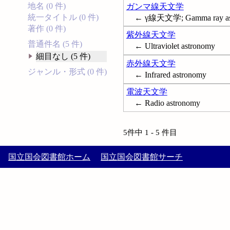
地名 (0 件)
ガンマ線天文学
統一タイトル (0 件)
← γ線天文学; Gamma ray as
著作 (0 件)
紫外線天文学
普通件名 (5 件)
← Ultraviolet astronomy
細目なし (5 件)
赤外線天文学
ジャンル・形式 (0 件)
← Infrared astronomy
電波天文学
← Radio astronomy
5件中 1 - 5 件目
国立国会図書館ホーム
国立国会図書館サーチ