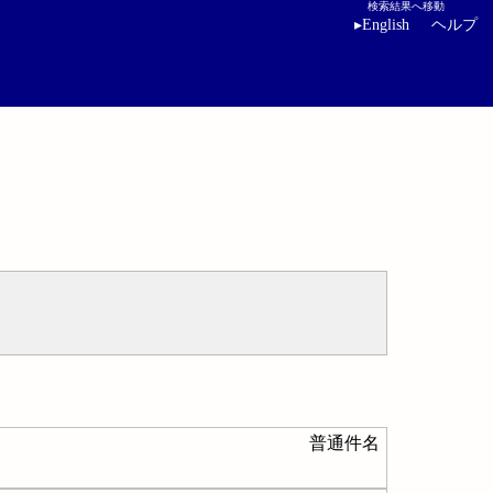
検索結果へ移動
▸
English
ヘルプ
普通件名