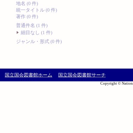
地名 (0 件)
統一タイトル (0 件)
著作 (0 件)
普通件名 (1 件)
細目なし (1 件)
ジャンル・形式 (0 件)
国立国会図書館ホーム
国立国会図書館サーチ
Copyright © Nationa