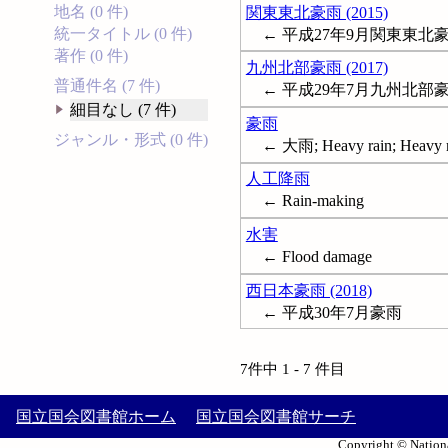
地名 (0 件)
関東東北豪雨 (2015)
統一タイトル (0 件)
← 平成27年9月関東東北
著作 (0 件)
九州北部豪雨 (2017)
普通件名 (7 件)
← 平成29年7月九州北部
細目なし (7 件)
豪雨
ジャンル・形式 (0 件)
← 大雨; Heavy rain; Heavy ra
人工降雨
← Rain-making
水害
← Flood damage
西日本豪雨 (2018)
← 平成30年7月豪雨
7件中 1 - 7 件目
国立国会図書館ホーム
国立国会図書館サーチ
Copyright © Nationa