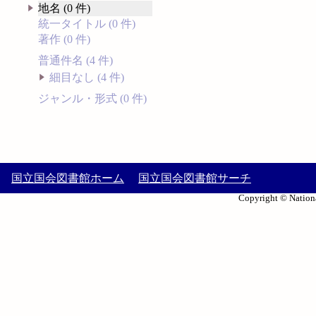
地名 (0 件)
統一タイトル (0 件)
著作 (0 件)
普通件名 (4 件)
細目なし (4 件)
ジャンル・形式 (0 件)
国立国会図書館ホーム
国立国会図書館サーチ
Copyright © Nationa