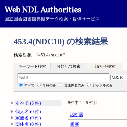
Web NDL Authorities
国立国会図書館典拠データ検索・提供サービス
453.4(NDC10) の検索結果
検索対象：“453.4
”
(NDC10)
キーワード検索
分類記号検索
識別子検索
分類記号検索
すべて
名称のみ
普通件名のみ
ジャンルのみ
5件中 1 - 5 件目
すべて (5 件)
個人名 (0 件)
活断層
家族名 (0 件)
団体名 (0 件)
断層