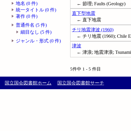
地名 (0 件)
← 節理; Faults (Geology)
統一タイトル (0 件)
直下型地震
著作 (0 件)
← 直下地震
普通件名 (5 件)
チリ地震津波 (1960)
細目なし (5 件)
← チリ地震 (1960); Chile Eart
ジャンル・形式 (0 件)
津波
← 津浪; 地震津浪; Tsunami
5件中 1 - 5 件目
国立国会図書館ホーム
国立国会図書館サーチ