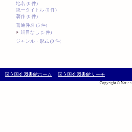
地名 (0 件)
統一タイトル (0 件)
著作 (0 件)
普通件名 (5 件)
細目なし (5 件)
ジャンル・形式 (0 件)
国立国会図書館ホーム
国立国会図書館サーチ
Copyright © Nationa