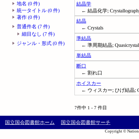
地名 (0 件)
結晶学
統一タイトル (0 件)
← 結晶化学; Crystallograph
著作 (0 件)
結晶
普通件名 (7 件)
← Crystals
細目なし (7 件)
準結晶
ジャンル・形式 (0 件)
← 準周期結晶; Quasicrystal
単結晶
断口
← 割れ口
ホイスカー
← ウィスカー; ひげ結晶; Cryst
7件中 1 - 7 件目
国立国会図書館ホーム
国立国会図書館サーチ
Copyright © Nationa