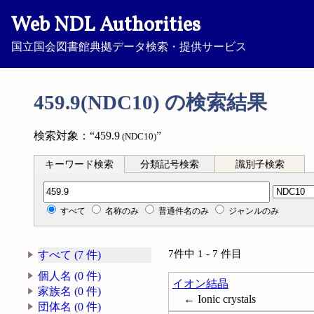
Web NDL Authorities
国立国会図書館典拠データ検索・提供サービス
459.9(NDC10) の検索結果
検索対象：“459.9
”
(NDC10)
キーワード検索
分類記号検索
識別子検索
分類記号検索
すべて
名称のみ
普通件名のみ
ジャンルのみ
7件中 1 - 7 件目
すべて (7 件)
個人名 (0 件)
イオン結晶
家族名 (0 件)
← Ionic crystals
団体名 (0 件)