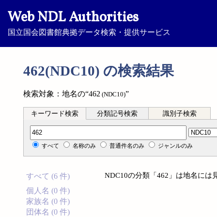
Web NDL Authorities
国立国会図書館典拠データ検索・提供サービス
462(NDC10) の検索結果
検索対象：地名の“462
”
(NDC10)
キーワード検索
分類記号検索
識別子検索
分類記号検索
すべて
名称のみ
普通件名のみ
ジャンルのみ
NDC10の分類「462」は地名に
すべて (6 件)
個人名 (0 件)
家族名 (0 件)
団体名 (0 件)