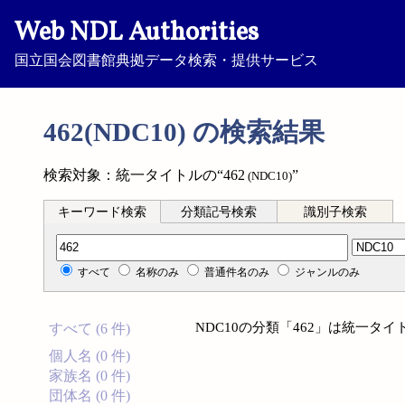
Web NDL Authorities
国立国会図書館典拠データ検索・提供サービス
462(NDC10) の検索結果
検索対象：統一タイトルの“462
”
(NDC10)
キーワード検索
分類記号検索
識別子検索
分類記号検索
すべて
名称のみ
普通件名のみ
ジャンルのみ
NDC10の分類「462」は統一タ
すべて (6 件)
個人名 (0 件)
家族名 (0 件)
団体名 (0 件)