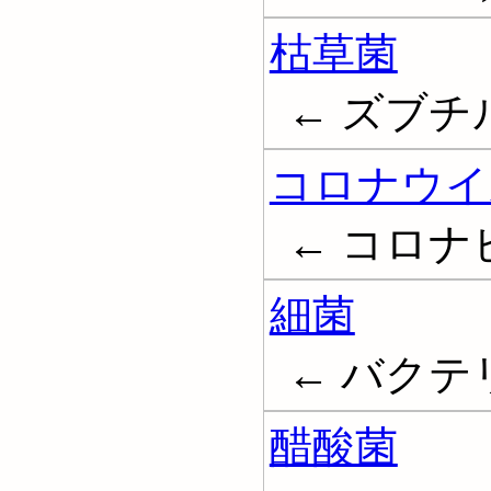
枯草菌
← ズブチルス; 
コロナウイ
← コロナビー
細菌
← バクテリア
醋酸菌