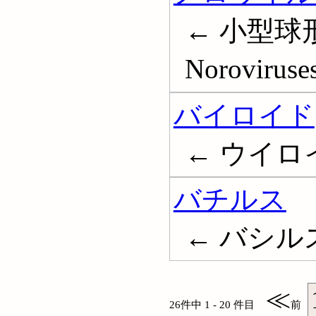
← 小型球形
Noroviruse
バイロイド
← ウイロイド
バチルス
← バシルス; B
≪
26件中 1 - 20 件目
前