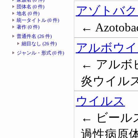
アゾトバク
団体名 (0 件)
地名 (0 件)
統一タイトル (0 件)
← Azotobac
著作 (0 件)
普通件名 (26 件)
アルボウイ
細目なし (26 件)
ジャンル・形式 (0 件)
← アルボ
炎ウイルス; A
ウイルス
← ビール
過性病原体