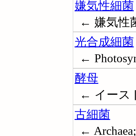
嫌気性細菌
← 嫌気性菌; A
光合成細菌
← Photosynt
酵母
← イースト; Y
古細菌
← Archaea;