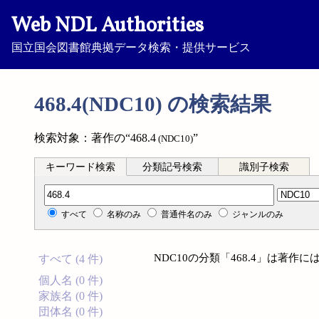
Web NDL Authorities
国立国会図書館典拠データ検索・提供サービス
468.4(NDC10) の検索結果
検索対象：著作の“468.4
”
(NDC10)
キーワード検索
分類記号検索
識別子検索
分類記号検索
すべて
名称のみ
普通件名のみ
ジャンルのみ
NDC10の分類「468.4」は著
すべて (4 件)
個人名 (0 件)
家族名 (0 件)
団体名 (0 件)