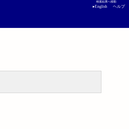
検索結果へ移動
▸
English
ヘルプ