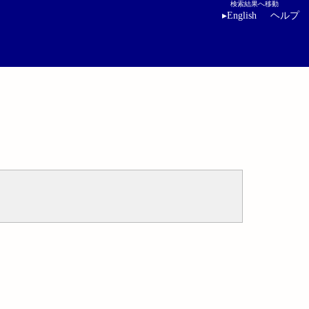
検索結果へ移動
▸
English
ヘルプ