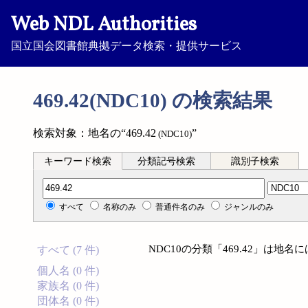
Web NDL Authorities
国立国会図書館典拠データ検索・提供サービス
469.42(NDC10) の検索結果
検索対象：地名の“469.42
”
(NDC10)
キーワード検索
分類記号検索
識別子検索
分類記号検索
すべて
名称のみ
普通件名のみ
ジャンルのみ
NDC10の分類「469.42」は地
すべて (7 件)
個人名 (0 件)
家族名 (0 件)
団体名 (0 件)