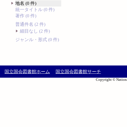
地名 (0 件)
統一タイトル (0 件)
著作 (0 件)
普通件名 (2 件)
細目なし (2 件)
ジャンル・形式 (0 件)
国立国会図書館ホーム
国立国会図書館サーチ
Copyright © Nationa