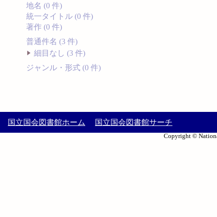
地名 (0 件)
統一タイトル (0 件)
著作 (0 件)
普通件名 (3 件)
細目なし (3 件)
ジャンル・形式 (0 件)
国立国会図書館ホーム
国立国会図書館サーチ
Copyright © Nationa