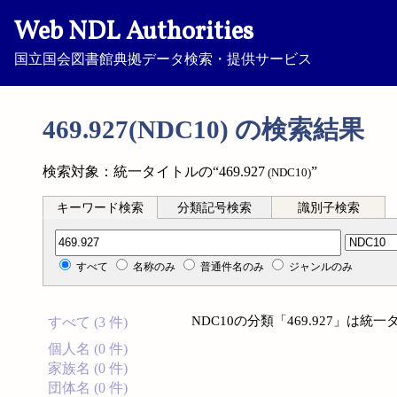
Web NDL Authorities
国立国会図書館典拠データ検索・提供サービス
469.927(NDC10) の検索結果
検索対象：統一タイトルの“469.927
”
(NDC10)
キーワード検索
分類記号検索
識別子検索
分類記号検索
すべて
名称のみ
普通件名のみ
ジャンルのみ
NDC10の分類「469.927」は
すべて (3 件)
個人名 (0 件)
家族名 (0 件)
団体名 (0 件)