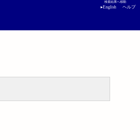
検索結果へ移動
▸
English
ヘルプ