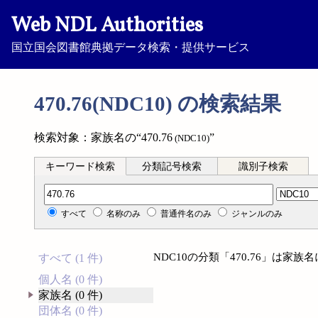
Web NDL Authorities
国立国会図書館典拠データ検索・提供サービス
470.76(NDC10) の検索結果
検索対象：家族名の“470.76
”
(NDC10)
キーワード検索
分類記号検索
識別子検索
分類記号検索
すべて
名称のみ
普通件名のみ
ジャンルのみ
NDC10の分類「470.76」は家
すべて (1 件)
個人名 (0 件)
家族名 (0 件)
団体名 (0 件)