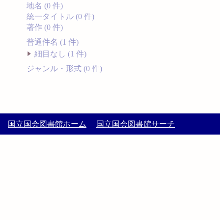
地名 (0 件)
統一タイトル (0 件)
著作 (0 件)
普通件名 (1 件)
細目なし (1 件)
ジャンル・形式 (0 件)
国立国会図書館ホーム
国立国会図書館サーチ