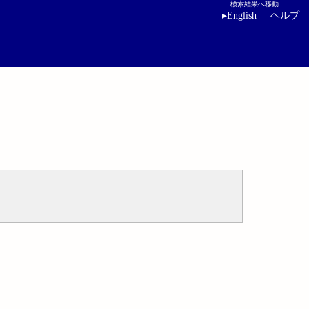
検索結果へ移動
▸
English
ヘルプ