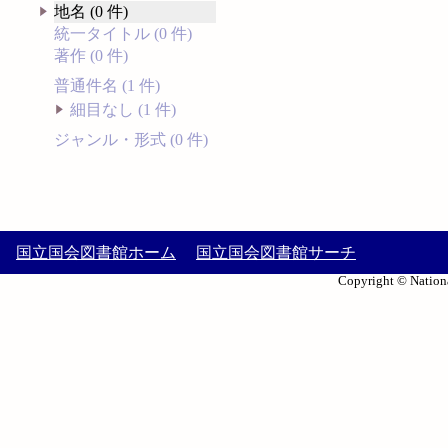
地名 (0 件)
統一タイトル (0 件)
著作 (0 件)
普通件名 (1 件)
細目なし (1 件)
ジャンル・形式 (0 件)
国立国会図書館ホーム
国立国会図書館サーチ
Copyright © Nationa