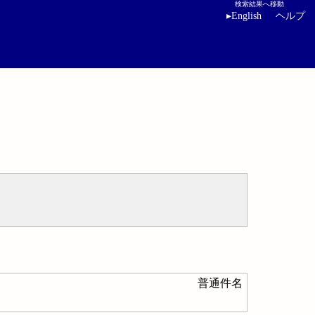
検索結果へ移動
▸
English
ヘルプ
普通件名