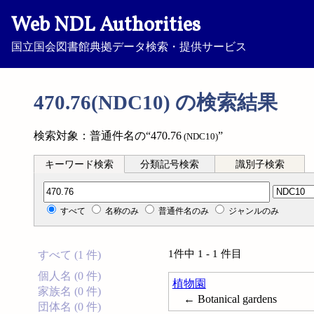
Web NDL Authorities
国立国会図書館典拠データ検索・提供サービス
470.76(NDC10) の検索結果
検索対象：普通件名の“470.76
”
(NDC10)
キーワード検索
分類記号検索
識別子検索
分類記号検索
すべて
名称のみ
普通件名のみ
ジャンルのみ
1件中 1 - 1 件目
すべて (1 件)
個人名 (0 件)
植物園
家族名 (0 件)
← Botanical gardens
団体名 (0 件)