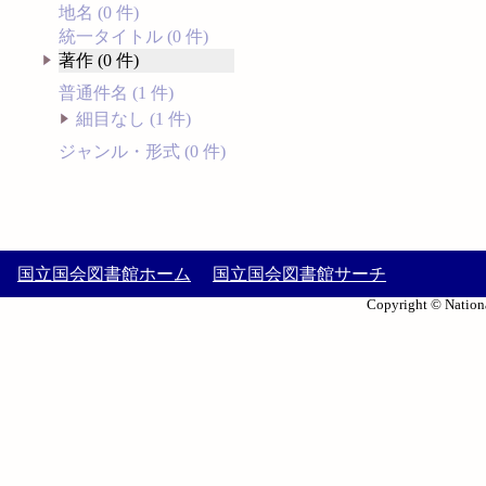
地名 (0 件)
統一タイトル (0 件)
著作 (0 件)
普通件名 (1 件)
細目なし (1 件)
ジャンル・形式 (0 件)
国立国会図書館ホーム
国立国会図書館サーチ
Copyright © Nationa