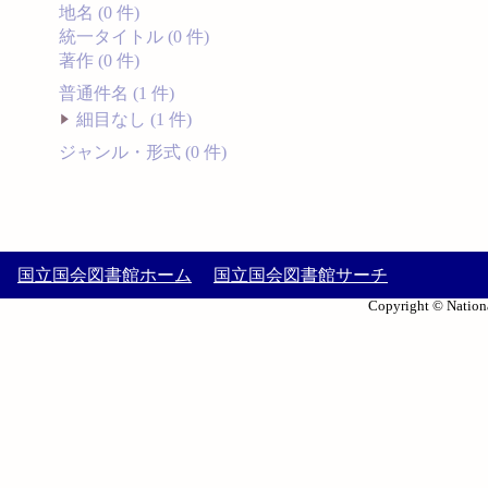
地名 (0 件)
統一タイトル (0 件)
著作 (0 件)
普通件名 (1 件)
細目なし (1 件)
ジャンル・形式 (0 件)
国立国会図書館ホーム
国立国会図書館サーチ
Copyright © Nationa