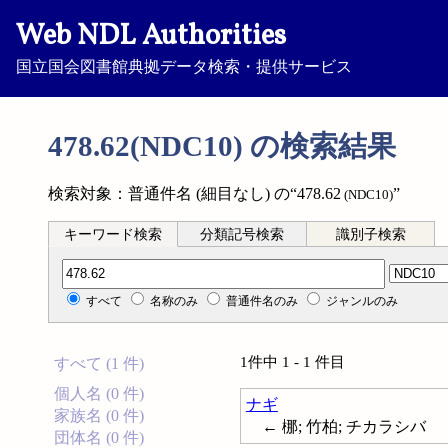
Web NDL Authorities
国立国会図書館典拠データ検索・提供サービス
478.62(NDC10) の検索結果
検索対象：普通件名 (細目なし) の“478.62
”
(NDC10)
キーワード検索
分類記号検索
識別子検索
分類記号検索
すべて
名称のみ
普通件名のみ
ジャンルのみ
1件中 1 - 1 件目
すべて (1 件)
個人名 (0 件)
ナギ
家族名 (0 件)
← 梛; 竹柏; チカラシバ
団体名 (0 件)