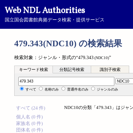
Web NDL Authorities
国立国会図書館典拠データ検索・提供サービス
479.343(NDC10) の検索結果
検索対象：ジャンル・形式の“479.343
”
(NDC10)
キーワード検索
分類記号検索
識別子検索
分類記号検索
すべて
名称のみ
普通件名のみ
ジャンルのみ
NDC10の分類「479.343」
すべて (24 件)
個人名 (0 件)
家族名 (0 件)
団体名 (0 件)