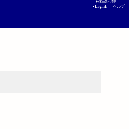
検索結果へ移動
▸
English
ヘルプ