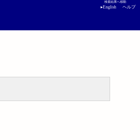
検索結果へ移動
▸
English
ヘルプ