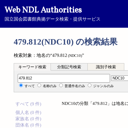
Web NDL Authorities
国立国会図書館典拠データ検索・提供サービス
479.812(NDC10) の検索結果
検索対象：地名の“479.812
”
(NDC10)
キーワード検索
分類記号検索
識別子検索
分類記号検索
すべて
名称のみ
普通件名のみ
ジャンルのみ
NDC10の分類「479.812」は
すべて (9 件)
個人名 (0 件)
家族名 (0 件)
団体名 (0 件)