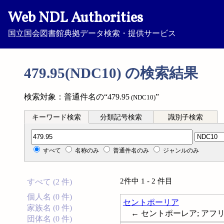
Web NDL Authorities
国立国会図書館典拠データ検索・提供サービス
479.95(NDC10) の検索結果
検索対象：普通件名の“479.95
”
(NDC10)
キーワード検索
分類記号検索
識別子検索
分類記号検索
すべて
名称のみ
普通件名のみ
ジャンルのみ
2件中 1 - 2 件目
すべて (2 件)
個人名 (0 件)
セントポーリア
家族名 (0 件)
← セントポーレア; アフリカ菫; A
団体名 (0 件)