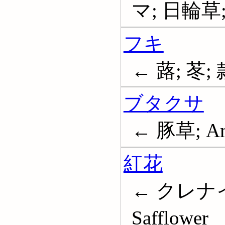
マ; 日輪草; 
フキ
← 蕗; 苳;
ブタクサ
← 豚草; Ambr
紅花
← クレナイ
Safflower