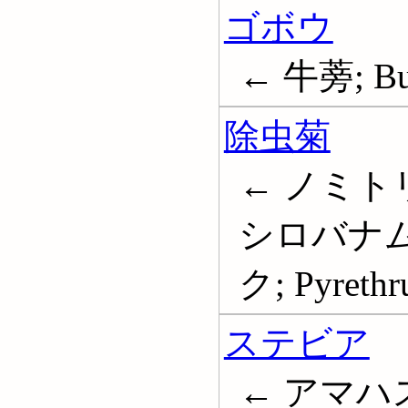
ゴボウ
← 牛蒡; Bu
除虫菊
← ノミト
シロバナム
ク; Pyrethr
ステビア
← アマハ