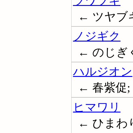
ツワブキ
← ツヤブキ
ノジギク
← のじぎ
ハルジオン
← 春紫促;
ヒマワリ
← ひまわり