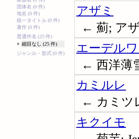
アザミ
団体名 (0 件)
地名 (0 件)
統一タイトル (0 件)
← 薊; ア
著作 (0 件)
普通件名 (25 件)
エーデルワ
細目なし (25 件)
ジャンル・形式 (0 件)
← 西洋薄雪草
カミルレ
← カミツ
キクイモ
← 菊芋; Jeru