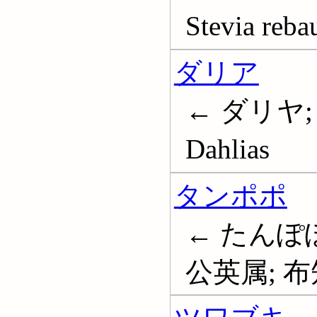
Stevia reba
ダリア
← ダリヤ;
Dahlias
タンポポ
← たんぽぽ
公英属; 布知奈