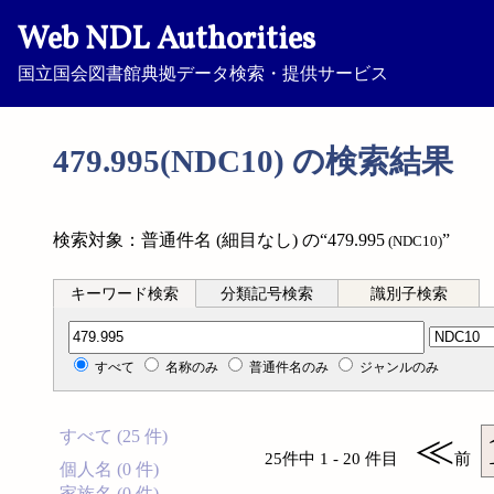
Web NDL Authorities
国立国会図書館典拠データ検索・提供サービス
479.995(NDC10) の検索結果
検索対象：普通件名 (細目なし) の“479.995
”
(NDC10)
キーワード検索
分類記号検索
識別子検索
分類記号検索
すべて
名称のみ
普通件名のみ
ジャンルのみ
すべて (25 件)
≪
25件中 1 - 20 件目
前
個人名 (0 件)
家族名 (0 件)