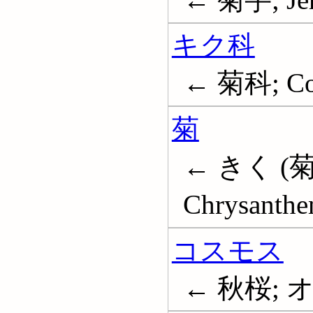
キク科
← 菊科; Co
菊
← きく (菊
Chrysanth
コスモス
← 秋桜;