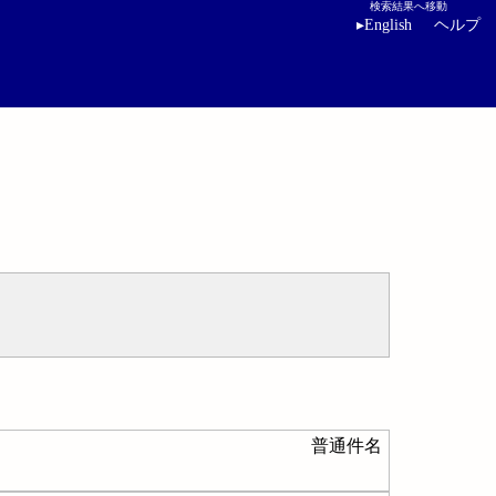
検索結果へ移動
▸
English
ヘルプ
普通件名