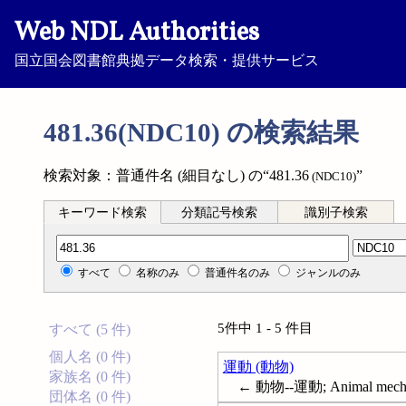
Web NDL Authorities
国立国会図書館典拠データ検索・提供サービス
481.36(NDC10) の検索結果
検索対象：普通件名 (細目なし) の“481.36
”
(NDC10)
キーワード検索
分類記号検索
識別子検索
分類記号検索
すべて
名称のみ
普通件名のみ
ジャンルのみ
5件中 1 - 5 件目
すべて (5 件)
個人名 (0 件)
運動 (動物)
家族名 (0 件)
← 動物--運動; Animal mecha
団体名 (0 件)