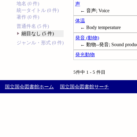
地名 (0 件)
声
統一タイトル (0 件)
← 音声; Voice
著作 (0 件)
体温
普通件名 (5 件)
← Body temperature
細目なし (5 件)
発音 (動物)
ジャンル・形式 (0 件)
← 動物--発音; Sound producti
発光動物
5件中 1 - 5 件目
国立国会図書館ホーム
国立国会図書館サーチ