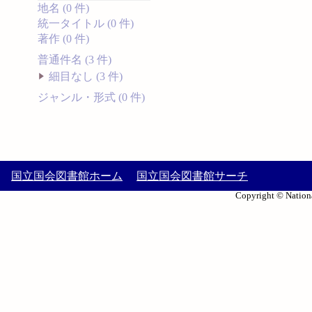
地名 (0 件)
統一タイトル (0 件)
著作 (0 件)
普通件名 (3 件)
細目なし (3 件)
ジャンル・形式 (0 件)
国立国会図書館ホーム
国立国会図書館サーチ
Copyright © Nationa