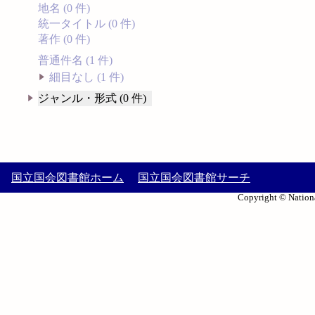
地名 (0 件)
統一タイトル (0 件)
著作 (0 件)
普通件名 (1 件)
細目なし (1 件)
ジャンル・形式 (0 件)
国立国会図書館ホーム
国立国会図書館サーチ
Copyright © Nationa