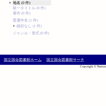
地名 (0 件)
統一タイトル (0 件)
著作 (0 件)
普通件名 (1 件)
細目なし (1 件)
ジャンル・形式 (0 件)
国立国会図書館ホーム
国立国会図書館サーチ
Copyright © Nationa