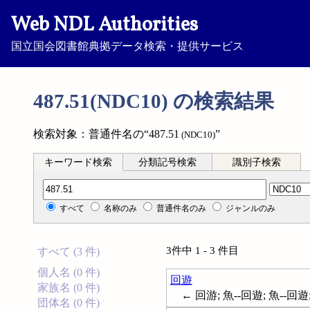
Web NDL Authorities
国立国会図書館典拠データ検索・提供サービス
487.51(NDC10) の検索結果
検索対象：普通件名の“487.51
”
(NDC10)
キーワード検索
分類記号検索
識別子検索
分類記号検索
すべて
名称のみ
普通件名のみ
ジャンルのみ
3件中 1 - 3 件目
すべて (3 件)
個人名 (0 件)
回遊
家族名 (0 件)
← 回游; 魚--回遊; 魚--回遊; Fi
団体名 (0 件)