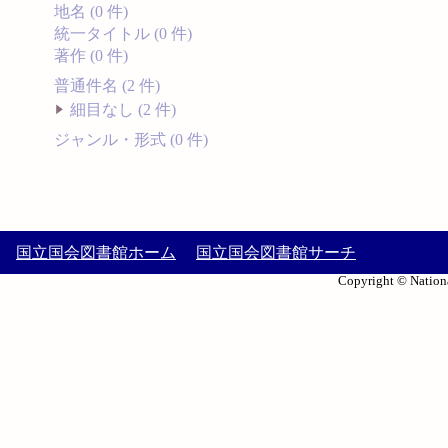
地名 (0 件)
統一タイトル (0 件)
著作 (0 件)
普通件名 (2 件)
細目なし (2 件)
ジャンル・形式 (0 件)
国立国会図書館ホーム
国立国会図書館サーチ
Copyright © Nationa