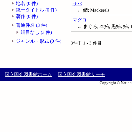
地名 (0 件)
サバ
統一タイトル (0 件)
← 鯖; Mackerels
著作 (0 件)
マグロ
普通件名 (3 件)
← まぐろ; 本鮪; 黒鮪; 鮪; T
細目なし (3 件)
ジャンル・形式 (0 件)
3件中 1 - 3 件目
国立国会図書館ホーム
国立国会図書館サーチ
Copyright © Nationa