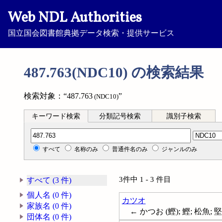
Web NDL Authorities
国立国会図書館典拠データ検索・提供サービス
487.763(NDC10) の検索結果
検索対象：“487.763
”
(NDC10)
キーワード検索
分類記号検索
識別子検索
分類記号検索
すべて
名称のみ
普通件名のみ
ジャンルのみ
3件中 1 - 3 件目
すべて (3 件)
個人名 (0 件)
カツオ
家族名 (0 件)
← かつお (鰹); 鰹; 松魚; 堅魚; 
団体名 (0 件)