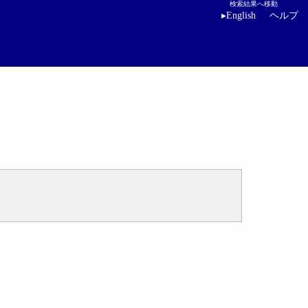
検索結果へ移動
▸
English
ヘルプ