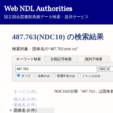
Web NDL Authorities
国立国会図書館典拠データ検索・提供サービス
487.763(NDC10) の検索結果
検索対象：団体名の“487.763
”
(NDC10)
キーワード検索
分類記号検索
識別子検索
分類記号検索
すべて
名称のみ
普通件名のみ
ジャンルのみ
NDC10の分類「487.763」は
すべて (3 件)
個人名 (0 件)
家族名 (0 件)
団体名 (0 件)