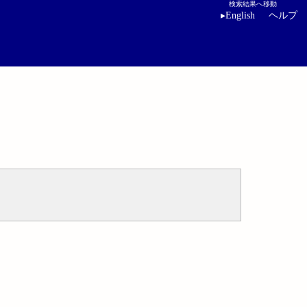
検索結果へ移動
▸
English
ヘルプ