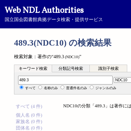
Web NDL Authorities
国立国会図書館典拠データ検索・提供サービス
489.3(NDC10) の検索結果
検索対象：著作の“489.3
”
(NDC10)
キーワード検索
分類記号検索
識別子検索
分類記号検索
すべて
名称のみ
普通件名のみ
ジャンルのみ
NDC10の分類「489.3」は著
すべて (4 件)
個人名 (0 件)
家族名 (0 件)
団体名 (0 件)