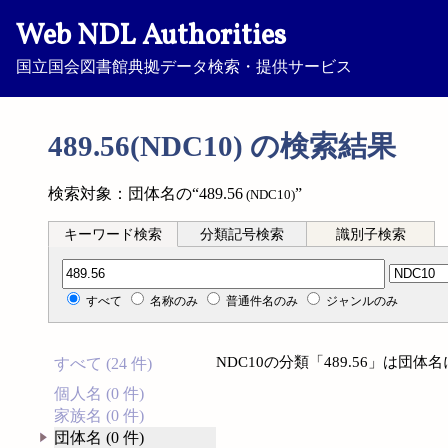
Web NDL Authorities
国立国会図書館典拠データ検索・提供サービス
489.56(NDC10) の検索結果
検索対象：団体名の“489.56
”
(NDC10)
キーワード検索
分類記号検索
識別子検索
分類記号検索
すべて
名称のみ
普通件名のみ
ジャンルのみ
NDC10の分類「489.56」は団
すべて (24 件)
個人名 (0 件)
家族名 (0 件)
団体名 (0 件)