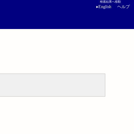
検索結果へ移動
▸
English
ヘルプ