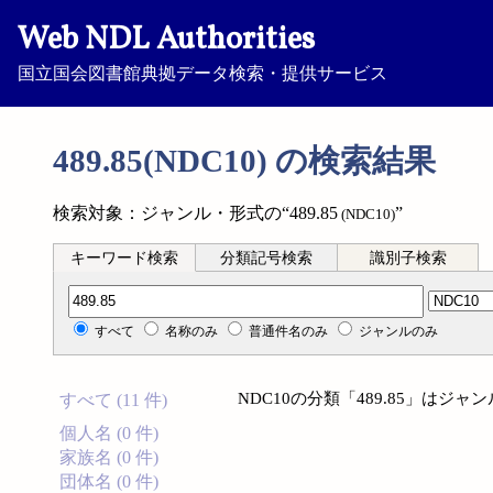
Web NDL Authorities
国立国会図書館典拠データ検索・提供サービス
489.85(NDC10) の検索結果
検索対象：ジャンル・形式の“489.85
”
(NDC10)
キーワード検索
分類記号検索
識別子検索
分類記号検索
すべて
名称のみ
普通件名のみ
ジャンルのみ
NDC10の分類「489.85」は
すべて (11 件)
個人名 (0 件)
家族名 (0 件)
団体名 (0 件)