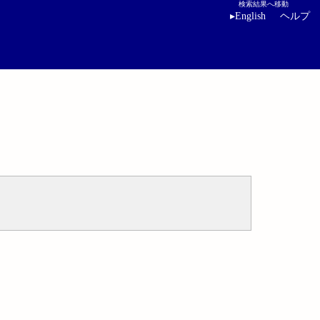
検索結果へ移動
▸
English
ヘルプ