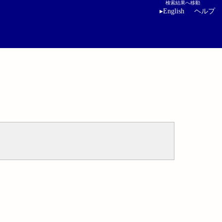
検索結果へ移動
▸
English
ヘルプ