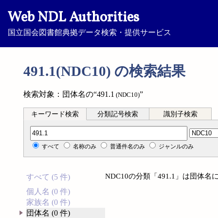
Web NDL Authorities
国立国会図書館典拠データ検索・提供サービス
491.1(NDC10) の検索結果
検索対象：団体名の“491.1
”
(NDC10)
キーワード検索
分類記号検索
識別子検索
分類記号検索
すべて
名称のみ
普通件名のみ
ジャンルのみ
NDC10の分類「491.1」は団
すべて (5 件)
個人名 (0 件)
家族名 (0 件)
団体名 (0 件)