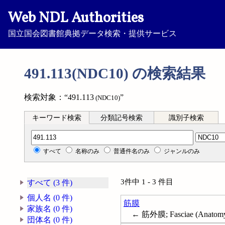
Web NDL Authorities
国立国会図書館典拠データ検索・提供サービス
491.113(NDC10) の検索結果
検索対象：“491.113
”
(NDC10)
キーワード検索
分類記号検索
識別子検索
分類記号検索
すべて
名称のみ
普通件名のみ
ジャンルのみ
3件中 1 - 3 件目
すべて (3 件)
個人名 (0 件)
筋膜
家族名 (0 件)
← 筋外膜; Fasciae (Anatom
団体名 (0 件)