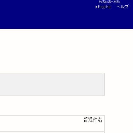
検索結果へ移動
▸
English
ヘルプ
普通件名