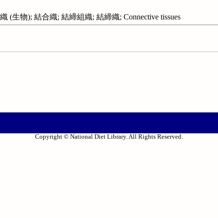
生物); 結合織; 結締組織; 結締織; Connective tissues
Copyright © National Diet Library. All Rights Reserved.