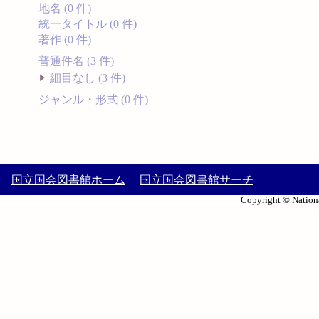
地名 (0 件)
統一タイトル (0 件)
著作 (0 件)
普通件名 (3 件)
細目なし (3 件)
ジャンル・形式 (0 件)
国立国会図書館ホーム
国立国会図書館サーチ
Copyright © Nationa