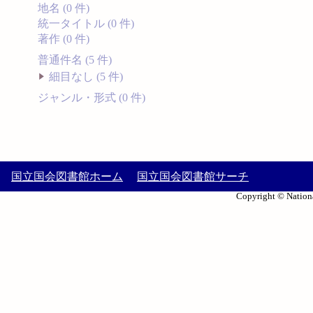
地名 (0 件)
統一タイトル (0 件)
著作 (0 件)
普通件名 (5 件)
細目なし (5 件)
ジャンル・形式 (0 件)
国立国会図書館ホーム
国立国会図書館サーチ
Copyright © Nationa