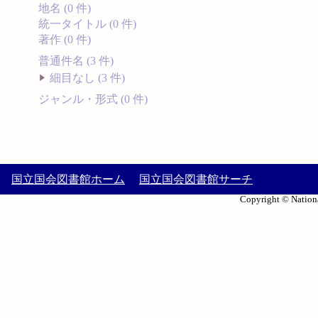
地名 (0 件)
統一タイトル (0 件)
著作 (0 件)
普通件名 (3 件)
細目なし (3 件)
ジャンル・形式 (0 件)
国立国会図書館ホーム
国立国会図書館サーチ
Copyright © Nationa