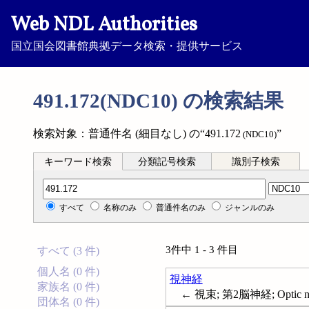
Web NDL Authorities
国立国会図書館典拠データ検索・提供サービス
491.172(NDC10) の検索結果
検索対象：普通件名 (細目なし) の“491.172
”
(NDC10)
キーワード検索
分類記号検索
識別子検索
分類記号検索
すべて
名称のみ
普通件名のみ
ジャンルのみ
3件中 1 - 3 件目
すべて (3 件)
個人名 (0 件)
視神経
家族名 (0 件)
← 視束; 第2脳神経; Optic n
団体名 (0 件)