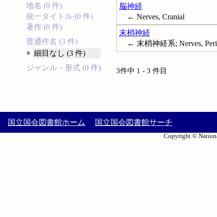
地名 (0 件)
脳神経
統一タイトル (0 件)
← Nerves, Cranial
著作 (0 件)
末梢神経
普通件名 (3 件)
← 末梢神経系; Nerves, Perip
細目なし (3 件)
ジャンル・形式 (0 件)
3件中 1 - 3 件目
国立国会図書館ホーム
国立国会図書館サーチ
Copyright © Nationa