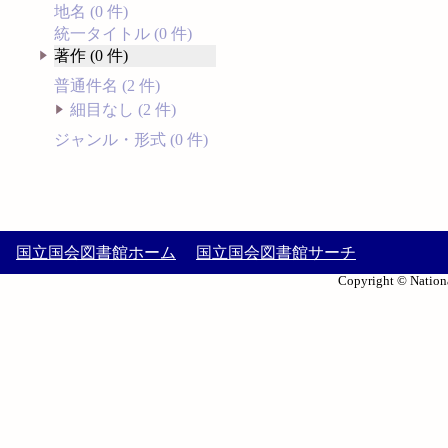
地名 (0 件)
統一タイトル (0 件)
著作 (0 件)
普通件名 (2 件)
細目なし (2 件)
ジャンル・形式 (0 件)
国立国会図書館ホーム
国立国会図書館サーチ
Copyright © Nationa