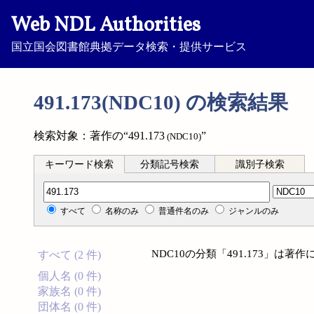
Web NDL Authorities
国立国会図書館典拠データ検索・提供サービス
491.173(NDC10) の検索結果
検索対象：著作の“491.173
”
(NDC10)
キーワード検索
分類記号検索
識別子検索
分類記号検索
すべて
名称のみ
普通件名のみ
ジャンルのみ
NDC10の分類「491.173」は
すべて (2 件)
個人名 (0 件)
家族名 (0 件)
団体名 (0 件)