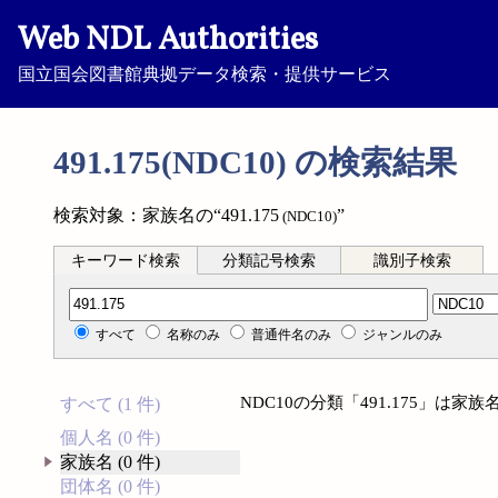
Web NDL Authorities
国立国会図書館典拠データ検索・提供サービス
491.175(NDC10) の検索結果
検索対象：家族名の“491.175
”
(NDC10)
キーワード検索
分類記号検索
識別子検索
分類記号検索
すべて
名称のみ
普通件名のみ
ジャンルのみ
NDC10の分類「491.175」は
すべて (1 件)
個人名 (0 件)
家族名 (0 件)
団体名 (0 件)