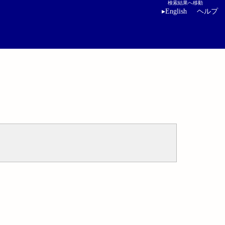
検索結果へ移動
▸
English
ヘルプ