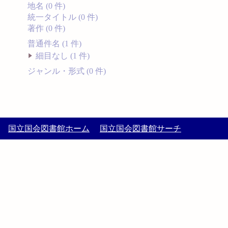
地名 (0 件)
統一タイトル (0 件)
著作 (0 件)
普通件名 (1 件)
細目なし (1 件)
ジャンル・形式 (0 件)
国立国会図書館ホーム
国立国会図書館サーチ