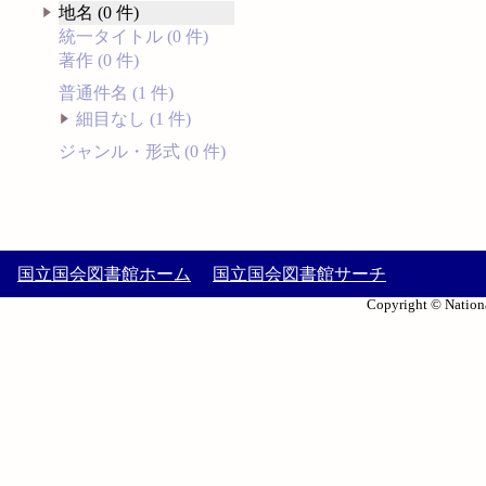
地名 (0 件)
統一タイトル (0 件)
著作 (0 件)
普通件名 (1 件)
細目なし (1 件)
ジャンル・形式 (0 件)
国立国会図書館ホーム
国立国会図書館サーチ
Copyright © Nationa