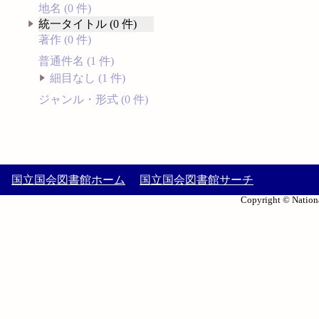
地名 (0 件)
統一タイトル (0 件)
著作 (0 件)
普通件名 (1 件)
細目なし (1 件)
ジャンル・形式 (0 件)
国立国会図書館ホーム
国立国会図書館サーチ
Copyright © Nationa