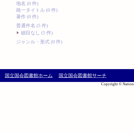
地名 (0 件)
統一タイトル (0 件)
著作 (0 件)
普通件名 (5 件)
細目なし (5 件)
ジャンル・形式 (0 件)
国立国会図書館ホーム
国立国会図書館サーチ
Copyright © Nationa